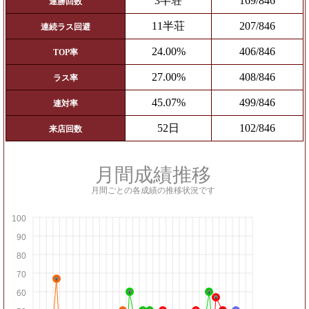
3半荘
169/846
連勝回数
11半荘
207/846
連続ラス回避
24.00%
406/846
TOP率
27.00%
408/846
ラス率
45.07%
499/846
連対率
52日
102/846
来店回数