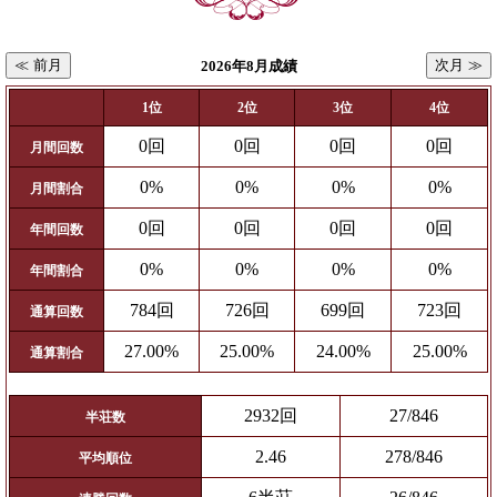
≪ 前月
次月 ≫
2026年8月成績
1位
2位
3位
4位
0回
0回
0回
0回
月間回数
0%
0%
0%
0%
月間割合
0回
0回
0回
0回
年間回数
0%
0%
0%
0%
年間割合
784回
726回
699回
723回
通算回数
27.00%
25.00%
24.00%
25.00%
通算割合
2932回
27/846
半荘数
2.46
278/846
平均順位