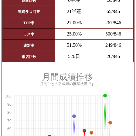
6半荘
26/846
連勝回数
21半荘
65/846
連続ラス回避
27.00%
267/846
TOP率
25.00%
500/846
ラス率
51.50%
249/846
連対率
526日
26/846
来店回数